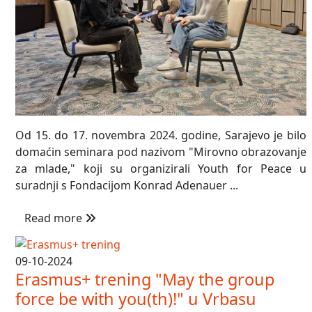
Od 15. do 17. novembra 2024. godine, Sarajevo je bilo
domaćin seminara pod nazivom "Mirovno obrazovanje
za mlade," koji su organizirali Youth for Peace u
suradnji s Fondacijom Konrad Adenauer ...
Read more
09-10-2024
Erasmus+ trening "May the group
force be with you(th)!" u Vrbasu