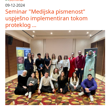
09-12-2024
Seminar "Medijska pismenost"
uspješno implementiran tokom
proteklog ...