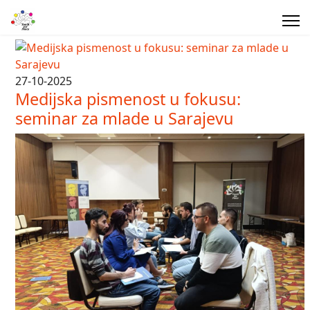
27-10-2025
Medijska pismenost u fokusu:
seminar za mlade u Sarajevu