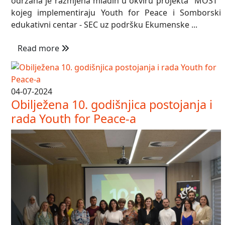
održana je razmjena mladih u okviru projekta "MOST"
kojeg implementiraju Youth for Peace i Somborski
edukativni centar - SEC uz podršku Ekumenske ...
Read more
04-07-2024
Obilježena 10. godišnjica postojanja i
rada Youth for Peace-a