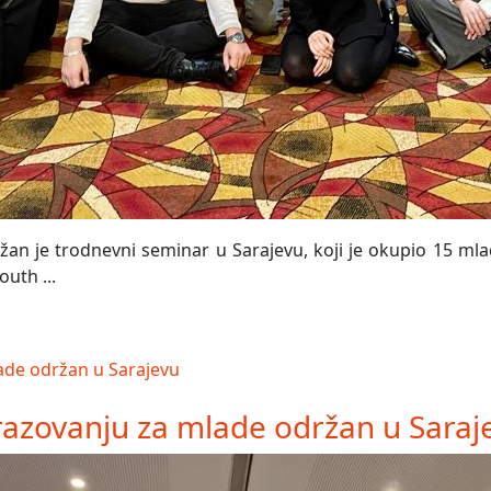
n je trodnevni seminar u Sarajevu, koji je okupio 15 mladi
uth ...
azovanju za mlade održan u Saraj