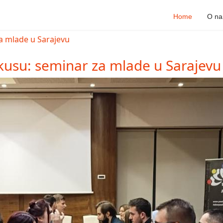
Home
O n
kusu: seminar za mlade u Sarajevu