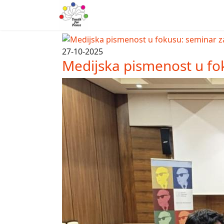
27-10-2025
Medijska pismenost u fo