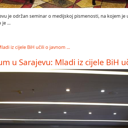
vu je održan seminar o medijskoj pismenosti, na kojem je uč
je ...
 u Sarajevu: Mladi iz cijele BiH uči