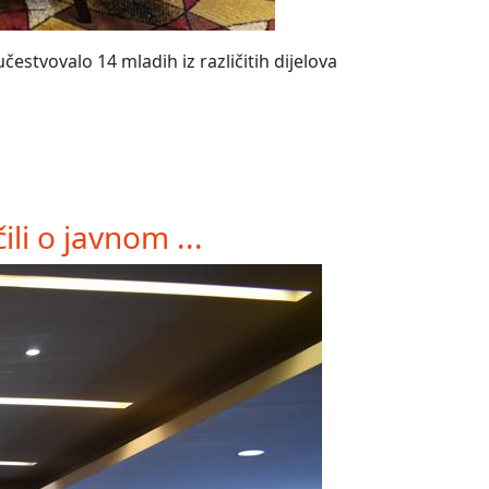
estvovalo 14 mladih iz različitih dijelova
li o javnom ...