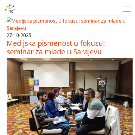
27-10-2025
Medijska pismenost u fokusu:
seminar za mlade u Sarajevu