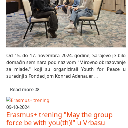
Od 15. do 17. novembra 2024. godine, Sarajevo je bilo
domaćin seminara pod nazivom "Mirovno obrazovanje
za mlade," koji su organizirali Youth for Peace u
suradnji s Fondacijom Konrad Adenauer ...
Read more
09-10-2024
Erasmus+ trening "May the group
force be with you(th)!" u Vrbasu