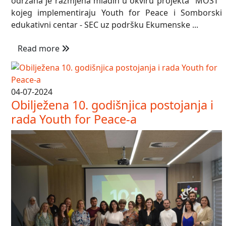
održana je razmjena mladih u okviru projekta "MOST"
kojeg implementiraju Youth for Peace i Somborski
edukativni centar - SEC uz podršku Ekumenske ...
Read more
04-07-2024
Obilježena 10. godišnjica postojanja i
rada Youth for Peace-a