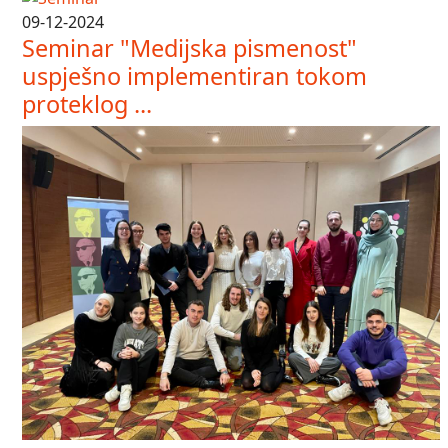
09-12-2024
Seminar "Medijska pismenost"
uspješno implementiran tokom
proteklog ...