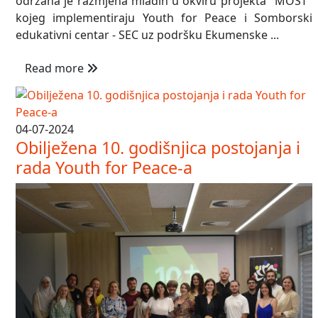
održana je razmjena mladih u okviru projekta "MOST"
kojeg implementiraju Youth for Peace i Somborski
edukativni centar - SEC uz podršku Ekumenske ...
Read more
04-07-2024
Obilježena 10. godišnjica postojanja i
rada Youth for Peace-a