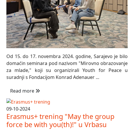
Od 15. do 17. novembra 2024. godine, Sarajevo je bilo
domaćin seminara pod nazivom "Mirovno obrazovanje
za mlade," koji su organizirali Youth for Peace u
suradnji s Fondacijom Konrad Adenauer ...
Read more
09-10-2024
Erasmus+ trening "May the group
force be with you(th)!" u Vrbasu