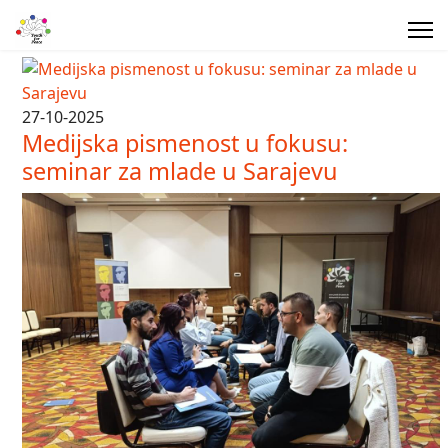
27-10-2025
Medijska pismenost u fokusu:
seminar za mlade u Sarajevu