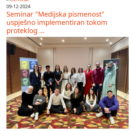
09-12-2024
Seminar "Medijska pismenost"
uspješno implementiran tokom
proteklog ...