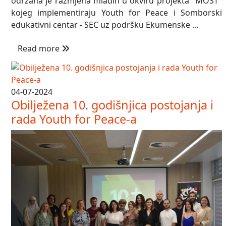
održana je razmjena mladih u okviru projekta "MOST"
kojeg implementiraju Youth for Peace i Somborski
edukativni centar - SEC uz podršku Ekumenske ...
Read more
04-07-2024
Obilježena 10. godišnjica postojanja i
rada Youth for Peace-a