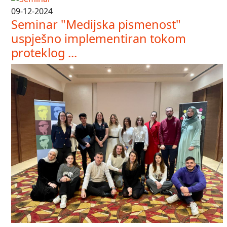
09-12-2024
Seminar "Medijska pismenost"
uspješno implementiran tokom
proteklog ...