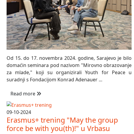
Od 15. do 17. novembra 2024. godine, Sarajevo je bilo
domaćin seminara pod nazivom "Mirovno obrazovanje
za mlade," koji su organizirali Youth for Peace u
suradnji s Fondacijom Konrad Adenauer ...
Read more
09-10-2024
Erasmus+ trening "May the group
force be with you(th)!" u Vrbasu