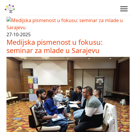
27-10-2025
Medijska pismenost u fokusu:
seminar za mlade u Sarajevu