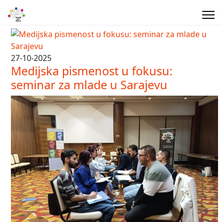
27-10-2025
Medijska pismenost u fokusu:
seminar za mlade u Sarajevu