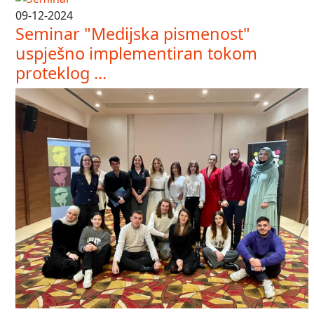
09-12-2024
Seminar "Medijska pismenost"
uspješno implementiran tokom
proteklog ...