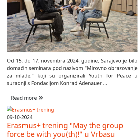
Od 15. do 17. novembra 2024. godine, Sarajevo je bilo
domaćin seminara pod nazivom "Mirovno obrazovanje
za mlade," koji su organizirali Youth for Peace u
suradnji s Fondacijom Konrad Adenauer ...
Read more
09-10-2024
Erasmus+ trening "May the group
force be with you(th)!" u Vrbasu