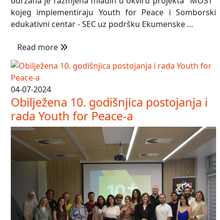
održana je razmjena mladih u okviru projekta "MOST"
kojeg implementiraju Youth for Peace i Somborski
edukativni centar - SEC uz podršku Ekumenske ...
Read more
04-07-2024
Obilježena 10. godišnjica postojanja i
rada Youth for Peace-a