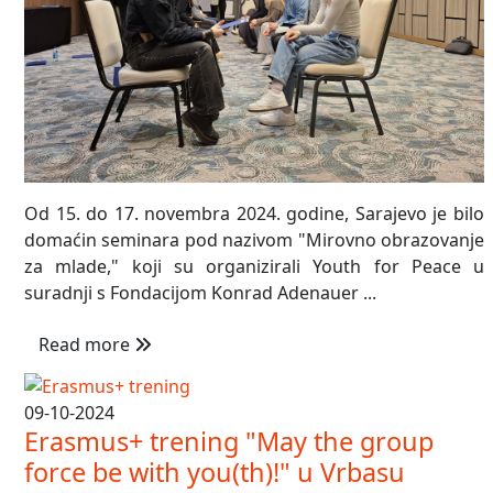
Od 15. do 17. novembra 2024. godine, Sarajevo je bilo
domaćin seminara pod nazivom "Mirovno obrazovanje
za mlade," koji su organizirali Youth for Peace u
suradnji s Fondacijom Konrad Adenauer ...
Read more
09-10-2024
Erasmus+ trening "May the group
force be with you(th)!" u Vrbasu