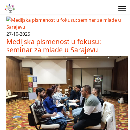
27-10-2025
Medijska pismenost u fokusu:
seminar za mlade u Sarajevu