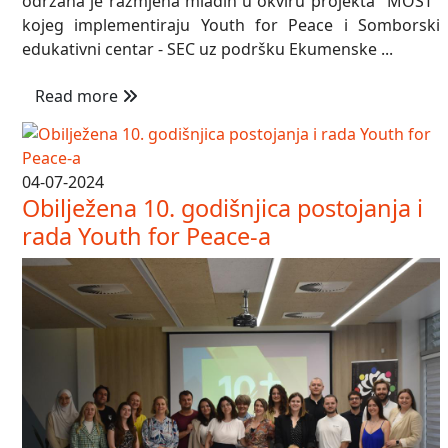
održana je razmjena mladih u okviru projekta "MOST"
kojeg implementiraju Youth for Peace i Somborski
edukativni centar - SEC uz podršku Ekumenske ...
Read more
04-07-2024
Obilježena 10. godišnjica postojanja i
rada Youth for Peace-a