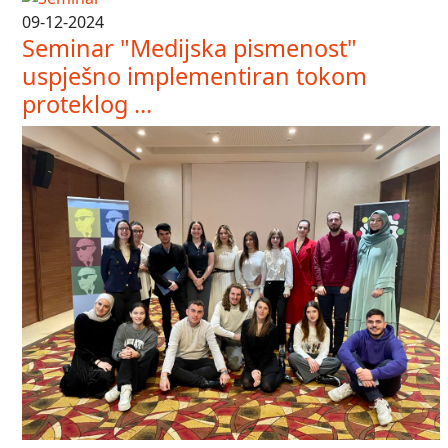
09-12-2024
Seminar "Medijska pismenost"
uspješno implementiran tokom
proteklog ...