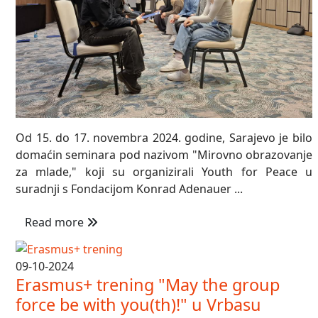
Od 15. do 17. novembra 2024. godine, Sarajevo je bilo
domaćin seminara pod nazivom "Mirovno obrazovanje
za mlade," koji su organizirali Youth for Peace u
suradnji s Fondacijom Konrad Adenauer ...
Read more
09-10-2024
Erasmus+ trening "May the group
force be with you(th)!" u Vrbasu