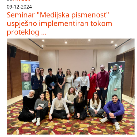
09-12-2024
Seminar "Medijska pismenost"
uspješno implementiran tokom
proteklog ...