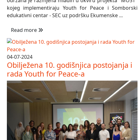
održana je razmjena mladih u okviru projekta "MOST"
kojeg implementiraju Youth for Peace i Somborski
edukativni centar - SEC uz podršku Ekumenske ...
Read more
04-07-2024
Obilježena 10. godišnjica postojanja i
rada Youth for Peace-a