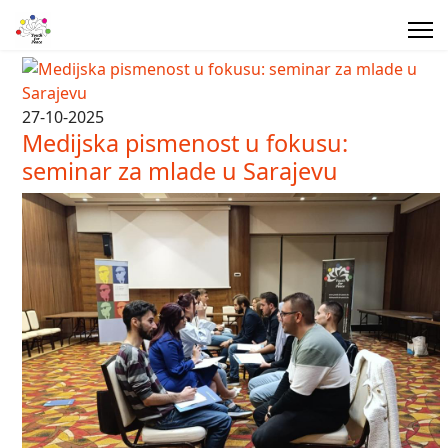
27-10-2025
Medijska pismenost u fokusu:
seminar za mlade u Sarajevu