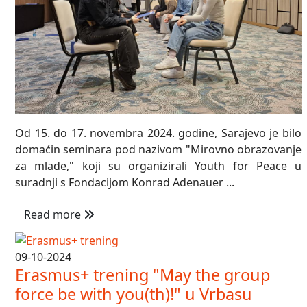
Od 15. do 17. novembra 2024. godine, Sarajevo je bilo
domaćin seminara pod nazivom "Mirovno obrazovanje
za mlade," koji su organizirali Youth for Peace u
suradnji s Fondacijom Konrad Adenauer ...
Read more
09-10-2024
Erasmus+ trening "May the group
force be with you(th)!" u Vrbasu