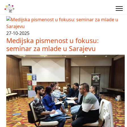
27-10-2025
Medijska pismenost u fokusu:
seminar za mlade u Sarajevu