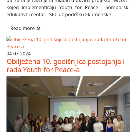
održana je razmjena mladih u okviru projekta "MOST"
kojeg implementiraju Youth for Peace i Somborski
edukativni centar - SEC uz podršku Ekumenske ...
Read more
04-07-2024
Obilježena 10. godišnjica postojanja i
rada Youth for Peace-a