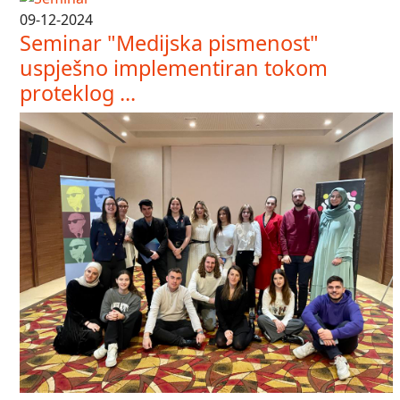
09-12-2024
Seminar "Medijska pismenost"
uspješno implementiran tokom
proteklog ...