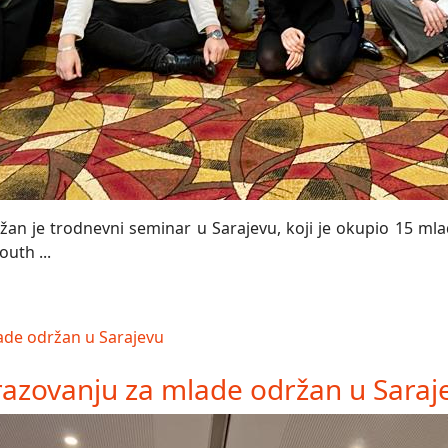
n je trodnevni seminar u Sarajevu, koji je okupio 15 mladi
uth ...
azovanju za mlade održan u Saraj