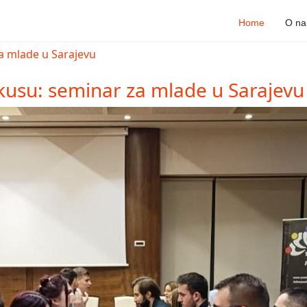
Home
O n
kusu: seminar za mlade u Sarajevu