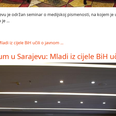
vu je održan seminar o medijskoj pismenosti, na kojem je uč
je ...
 u Sarajevu: Mladi iz cijele BiH uči