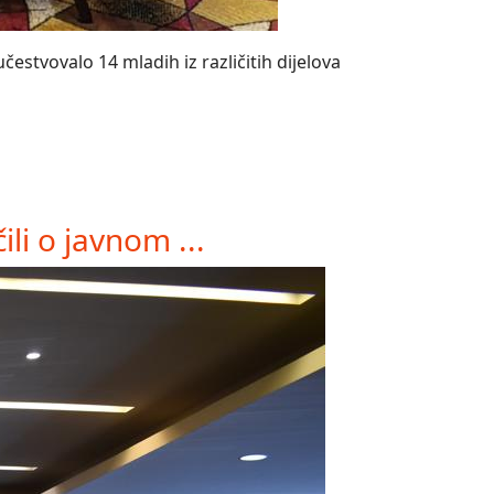
estvovalo 14 mladih iz različitih dijelova
li o javnom ...