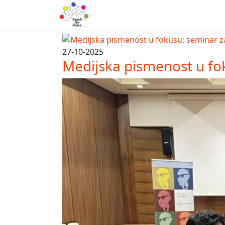
27-10-2025
Medijska pismenost u fo