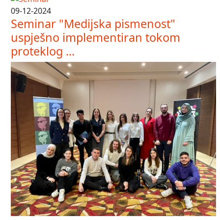
09-12-2024
Seminar "Medijska pismenost"
uspješno implementiran tokom
proteklog ...