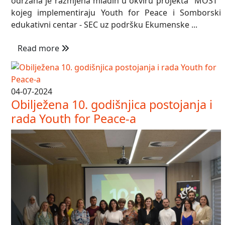
održana je razmjena mladih u okviru projekta "MOST"
kojeg implementiraju Youth for Peace i Somborski
edukativni centar - SEC uz podršku Ekumenske ...
Read more
04-07-2024
Obilježena 10. godišnjica postojanja i
rada Youth for Peace-a