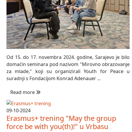
Od 15. do 17. novembra 2024. godine, Sarajevo je bilo
domaćin seminara pod nazivom "Mirovno obrazovanje
za mlade," koji su organizirali Youth for Peace u
suradnji s Fondacijom Konrad Adenauer ...
Read more
09-10-2024
Erasmus+ trening "May the group
force be with you(th)!" u Vrbasu