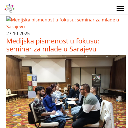
27-10-2025
Medijska pismenost u fokusu:
seminar za mlade u Sarajevu