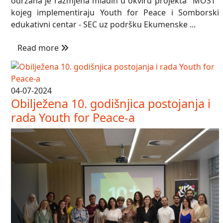
održana je razmjena mladih u okviru projekta "MOST"
kojeg implementiraju Youth for Peace i Somborski
edukativni centar - SEC uz podršku Ekumenske ...
Read more
04-07-2024
Obilježena 10. godišnjica postojanja i
rada Youth for Peace-a