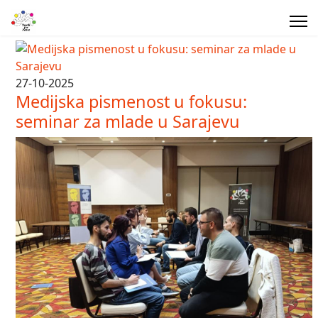
27-10-2025
Medijska pismenost u fokusu:
seminar za mlade u Sarajevu