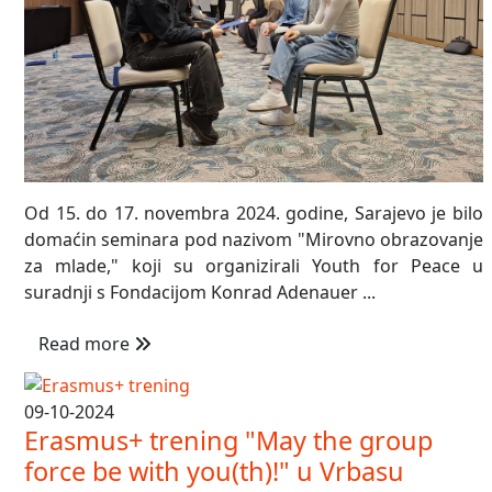
Od 15. do 17. novembra 2024. godine, Sarajevo je bilo
domaćin seminara pod nazivom "Mirovno obrazovanje
za mlade," koji su organizirali Youth for Peace u
suradnji s Fondacijom Konrad Adenauer ...
Read more
09-10-2024
Erasmus+ trening "May the group
force be with you(th)!" u Vrbasu