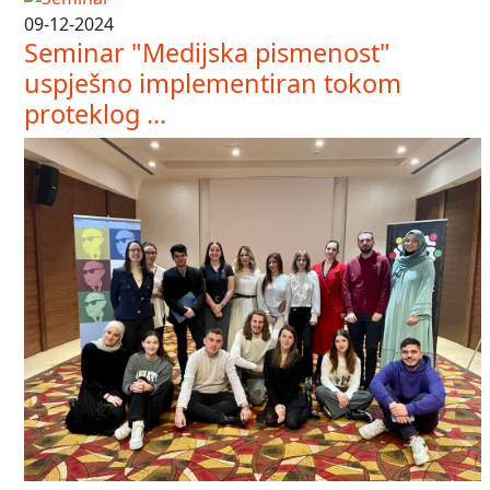
09-12-2024
Seminar "Medijska pismenost"
uspješno implementiran tokom
proteklog ...