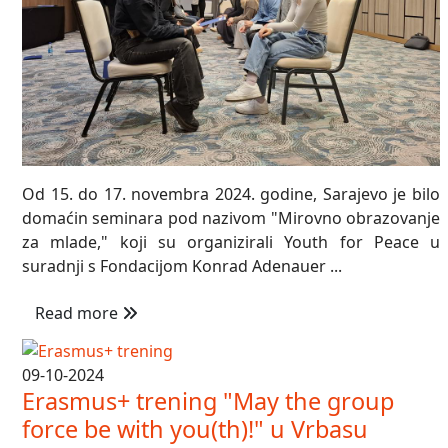
Od 15. do 17. novembra 2024. godine, Sarajevo je bilo
domaćin seminara pod nazivom "Mirovno obrazovanje
za mlade," koji su organizirali Youth for Peace u
suradnji s Fondacijom Konrad Adenauer ...
Read more
09-10-2024
Erasmus+ trening "May the group
force be with you(th)!" u Vrbasu