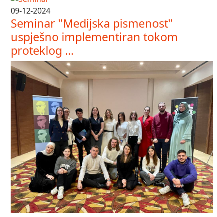
09-12-2024
Seminar "Medijska pismenost"
uspješno implementiran tokom
proteklog ...