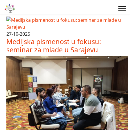
27-10-2025
Medijska pismenost u fokusu:
seminar za mlade u Sarajevu