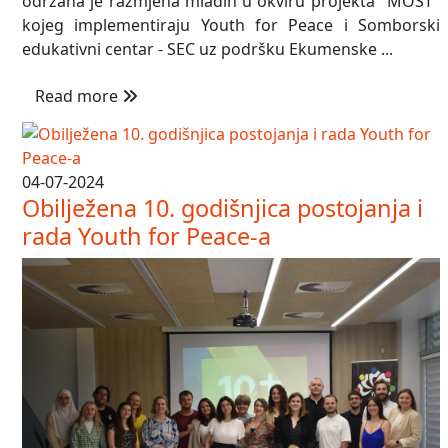
održana je razmjena mladih u okviru projekta "MOST"
kojeg implementiraju Youth for Peace i Somborski
edukativni centar - SEC uz podršku Ekumenske ...
Read more
04-07-2024
Obilježena 10. godišnjica postojanja i
rada Youth for Peace-a