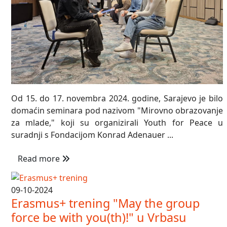
Od 15. do 17. novembra 2024. godine, Sarajevo je bilo
domaćin seminara pod nazivom "Mirovno obrazovanje
za mlade," koji su organizirali Youth for Peace u
suradnji s Fondacijom Konrad Adenauer ...
Read more
09-10-2024
Erasmus+ trening "May the group
force be with you(th)!" u Vrbasu