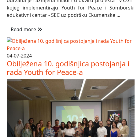
održana je razmjena mladih u okviru projekta "MOST"
kojeg implementiraju Youth for Peace i Somborski
edukativni centar - SEC uz podršku Ekumenske ...
Read more
04-07-2024
Obilježena 10. godišnjica postojanja i
rada Youth for Peace-a