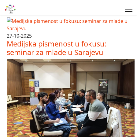
27-10-2025
Medijska pismenost u fokusu:
seminar za mlade u Sarajevu