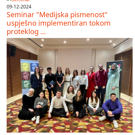
09-12-2024
Seminar "Medijska pismenost"
uspješno implementiran tokom
proteklog ...