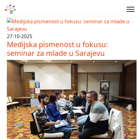
27-10-2025
Medijska pismenost u fokusu:
seminar za mlade u Sarajevu