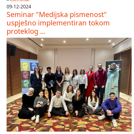
09-12-2024
Seminar "Medijska pismenost"
uspješno implementiran tokom
proteklog ...