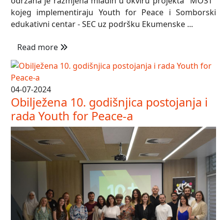
održana je razmjena mladih u okviru projekta "MOST"
kojeg implementiraju Youth for Peace i Somborski
edukativni centar - SEC uz podršku Ekumenske ...
Read more
04-07-2024
Obilježena 10. godišnjica postojanja i
rada Youth for Peace-a