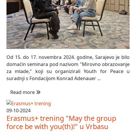
Od 15. do 17. novembra 2024. godine, Sarajevo je bilo
domaćin seminara pod nazivom "Mirovno obrazovanje
za mlade," koji su organizirali Youth for Peace u
suradnji s Fondacijom Konrad Adenauer ...
Read more
09-10-2024
Erasmus+ trening "May the group
force be with you(th)!" u Vrbasu