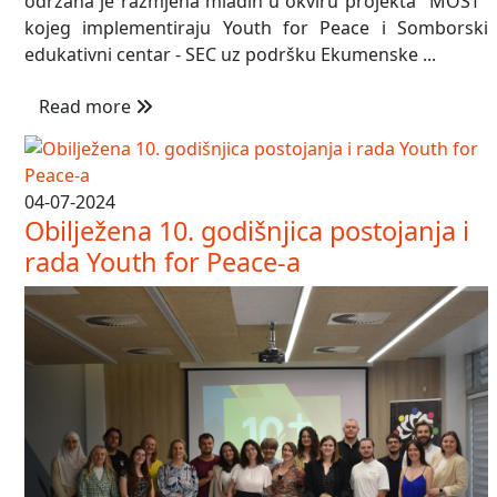
održana je razmjena mladih u okviru projekta "MOST"
kojeg implementiraju Youth for Peace i Somborski
edukativni centar - SEC uz podršku Ekumenske ...
Read more
04-07-2024
Obilježena 10. godišnjica postojanja i
rada Youth for Peace-a