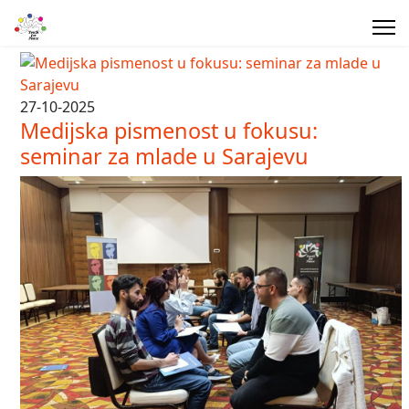
27-10-2025
Medijska pismenost u fokusu:
seminar za mlade u Sarajevu