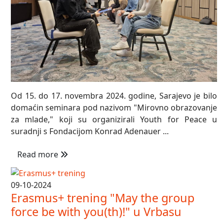
Od 15. do 17. novembra 2024. godine, Sarajevo je bilo
domaćin seminara pod nazivom "Mirovno obrazovanje
za mlade," koji su organizirali Youth for Peace u
suradnji s Fondacijom Konrad Adenauer ...
Read more
09-10-2024
Erasmus+ trening "May the group
force be with you(th)!" u Vrbasu