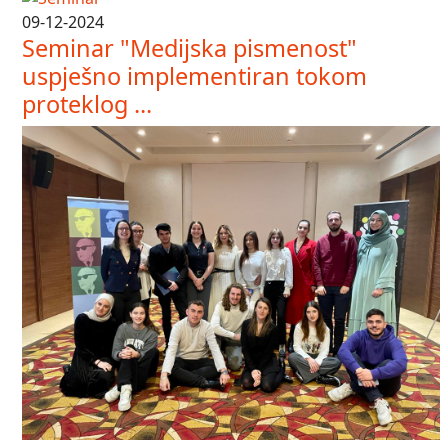
09-12-2024
Seminar "Medijska pismenost"
uspješno implementiran tokom
proteklog ...