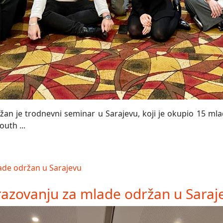
n je trodnevni seminar u Sarajevu, koji je okupio 15 mladi
uth ...
azovanju za mlade održan u Saraj