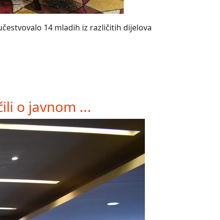
estvovalo 14 mladih iz različitih dijelova
li o javnom ...