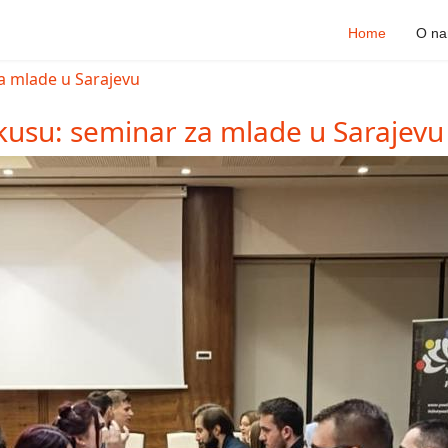
Home
O n
kusu: seminar za mlade u Sarajevu