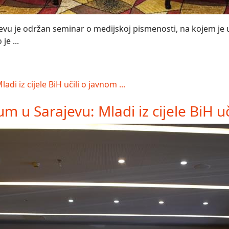
vu je održan seminar o medijskoj pismenosti, na kojem je uč
je ...
 u Sarajevu: Mladi iz cijele BiH uči