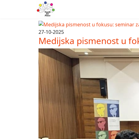
27-10-2025
Medijska pismenost u fo