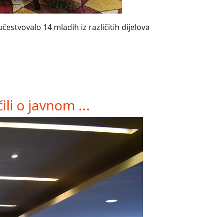
estvovalo 14 mladih iz različitih dijelova
li o javnom ...