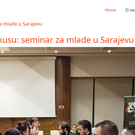
Home
O n
kusu: seminar za mlade u Sarajevu