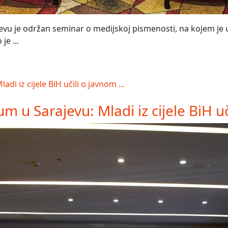
vu je održan seminar o medijskoj pismenosti, na kojem je uč
je ...
 u Sarajevu: Mladi iz cijele BiH uči