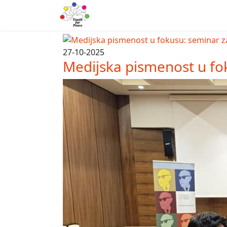
27-10-2025
Medijska pismenost u fo