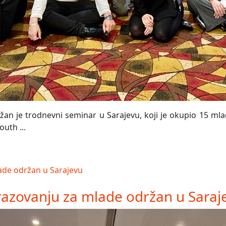
n je trodnevni seminar u Sarajevu, koji je okupio 15 mladi
uth ...
azovanju za mlade održan u Saraj